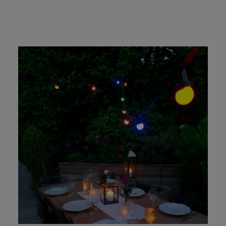
lumen. Kiruna Sapphire – Lyset er 4W LED, 2700K. 150
lumen. Kiruna Moonstone – Lyset er 4W LED, 2200K, 150
lumen. Kiruna Blue Gradient – Lyset er 5W LED, 1800K,
140 lumen. Kiruna Marron – Lyset er 5W LED, 1800K, 130
lumen. Kiruna Vert Gradient – Lyset er 5W LED, 1800K,
140 lumen. Kontakt Elministeren kundeservice for at
bestille modeller, der ikke er præsenteret her.