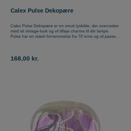
Calex Pulse Dekopære
Calex Pulse Dekopære er en smuk lyskilde, der overrasker
med sit vintage-look og vil tilføje charme til din lampe.
Pulse har en stærk fornemmelse fra 70´erne og vil passe
godt ind til de fleste interiører. Pæren udsender et ekstra
varmt hvidt og ambiotisk lys. Calex Pulse Dekopære fås i to
flotte farvervariationer, der kan yderligere vælges mellem
amber og smoke. Opgrader dit interiør med disse stilfulde
168,00 kr.
krystallyskilder. Disse hyggelige modeller giver et luksuriøst
og varmt udseende til ethvert interiør.