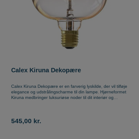
Calex Kiruna Dekopære
Calex Kiruna Dekopære er en farverig lyskilde, der vil tilføje
elegance og udstrålingscharme til din lampe. Hjørneformet
Kiruna medbringer luksuriøse noder til dit interiør og
hermed fremhæver boligens stilart. Uanset bruges der en
enkelt model eller kombineres forskellige modeller, kan du
få en smuk lyseffekt. Calex Kiruna Dekopære måler 14cm i
diameter og 20cm i højde. Kiruna- designserie fås i
545,00 kr.
forskellige glasfarver. Vælg din favorit mellem syv
farvevariationer. Kiruna Pink – Lyset er 4W LED, 2000K,
200 lumen. Kiruna Emerald – Lyset er 4W LED, 2200K, 200