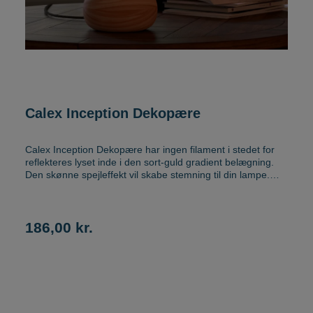
Calex Inception Dekopære
Calex Inception Dekopære har ingen filament i stedet for
reflekteres lyset inde i den sort-guld gradient belægning.
Den skønne spejleffekt vil skabe stemning til din lampe.
Lysintensiteten kan nemt justeres til den ønskede stemning
via LED dimmer. Calex Inception dekopære måler 12,5 cm i
diameter og 16,4cm i højde. Lyset er 3,5W LED E27 1800K
CRI 80
186,00 kr.