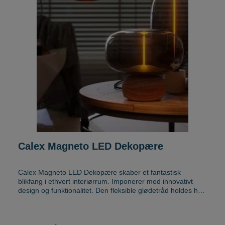
Calex Magneto LED Dekopære
Calex Magneto LED Dekopære skaber et fantastisk
blikfang i ethvert interiørrum. Imponerer med innovativt
design og funktionalitet. Den fleksible glødetråd holdes helt
lige på plads med en magnet. Magneto giver ekstra varmt
og atmosfærisk hvidt lys. Velegnet som et blikfang over et
spisebord eller som et sæt for at skabe stil og stemning.