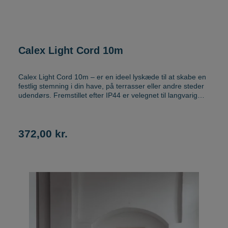
Calex Light Cord 10m
Calex Light Cord 10m – er en ideel lyskæde til at skabe en
festlig stemning i din have, på terrasser eller andre steder
udendørs. Fremstillet efter IP44 er velegnet til langvarig
udendørs brug. Fra skumring til daggry kan farverige
lyskæden tilføje en levende atmosfære til dine udendørs
sammenkomster. Lyskæden består af 10 lyskilder
4,5cmx13,2cm ST45 filament RGB 3,6W. Leveres med
372,00 kr.
fjernbetjening.