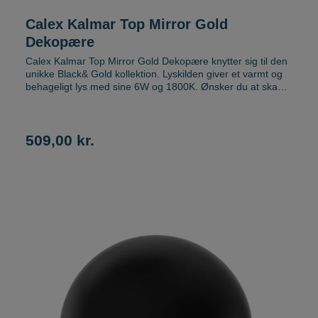
Calex Kalmar Top Mirror Gold
Dekopære
Calex Kalmar Top Mirror Gold Dekopære knytter sig til den
unikke Black& Gold kollektion. Lyskilden giver et varmt og
behageligt lys med sine 6W og 1800K. Ønsker du at skabe
et komplet look og tilføje en ekstra dekorativ detalje til din
lampe , bliver Calex Kalmar Top Mirror Gold Dekopære den
rigtige supplement. Denne model har E27 fatning, som
passer i de fleste lysarmaturer. Se relaterede Lyskilde i
509,00 kr.
samme designserie her