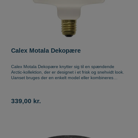
Calex Motala Dekopære
Calex Motala Dekopære knytter sig til en spændende
Arctic-kollektion, der er designet i et frisk og snehvidt look.
Uanset bruges der en enkelt model eller kombineres
forskellige modeller, kan du få en legende lyseffekt. Disse
frosne lyskilder skaber uendelige muligheder for at
dekorere rummet og passer godt med forskellige
interiørets stilarter. Calex Motala dekopære måler 15cm i
339,00 kr.
diameter og 17,3cm i højde. Lyset er 6W LED, 2300K med
en lumenpakke på 550 lumen. Ved brug af en lysdæmper
til LED, kan lysintensitet dæmpes og justeres til den
ønskede stemning.