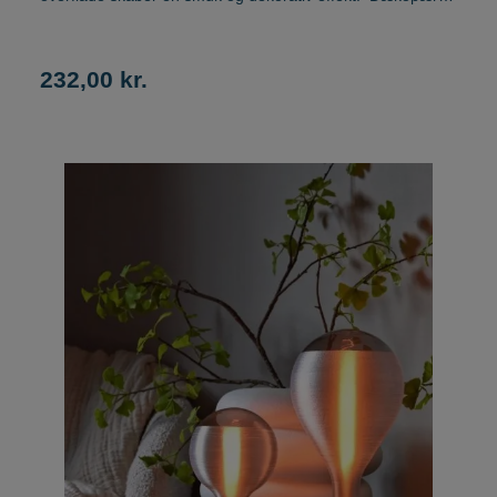
giver et varmt og behageligt lys i 1800K med en
lumenpakke på 200 lumen. Calex Rainbow XXL NEO
dækopære måler 12,5 cm i diameter og 17,6 cm i højde.
232,00 kr.