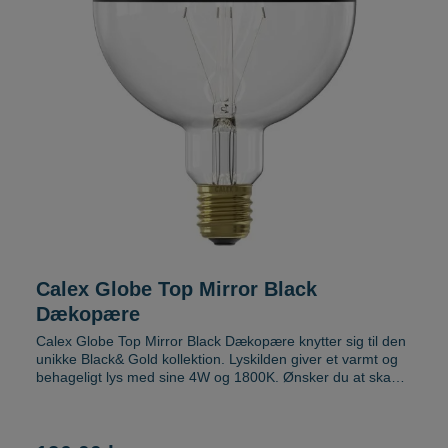
Calex Globe Top Mirror Black
Dækopære
Calex Globe Top Mirror Black Dækopære knytter sig til den
unikke Black& Gold kollektion. Lyskilden giver et varmt og
behageligt lys med sine 4W og 1800K. Ønsker du at skabe
et komplet look og tilføje en ekstra dekorativ detalje til din
lampe , bliver Calex Globe Top Mirror Black dækopære den
rigtige og fantaske supplement. Denne model har E27