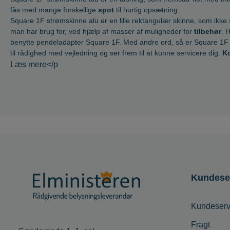
dig, hvis du skulle få brug for hjælp eller
fås med mange forskellige
spot
til hurtig opsætning.
vejledning samt hvis du skulle være i tvivl
Square 1F strømskinne alu er en lille rektangulær skinne, som ikke 
om hvisken strømskinne, der vil passe
bedst til netop dit behov.
man har brug for, ved hjælp af masser af muligheder for
tilbehør
. 
benytte
pendeladapter
Square 1F. Med andre ord, så er Square 1F str
til rådighed med vejledning og ser frem til at kunne servicere dig.
K
Læs mere</p
Kundese
Kundeserv
Fragt