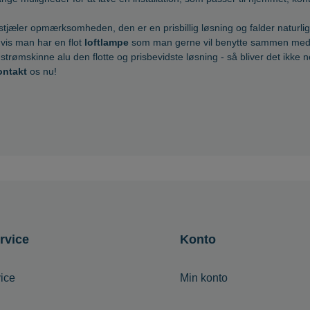
stjæler opmærksomheden, den er en prisbillig løsning og falder naturlig
Hvis man har en flot
loftlampe
som man gerne vil benytte sammen med s
ømskinne alu den flotte og prisbevidste løsning - så bliver det ikke nem
ontakt
os nu!
rvice
Konto
ice
Min konto