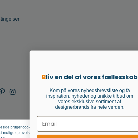
tingelser
B
liv en del af vores fællesskab
Kom på vores nyhedsbrevsliste og få
inspiration, nyheder og unikke tilbud om
vores eksklusive sortiment af
designerbrands fra hele verden.
Email
ide bruger cookies for at
Afvis
Konfigurér
Accepter a
st mulige oplevelse.