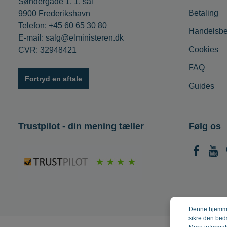
Søndergade 1, 1. sal
Betaling
9900 Frederikshavn
Telefon: +45 60 65 30 80
Handelsbe
E-mail: salg@elministeren.dk
Cookies
CVR: 32948421
FAQ
Fortryd en aftale
Guides
Trustpilot - din mening tæller
Følg os
Denne hjemmes
sikre den bed