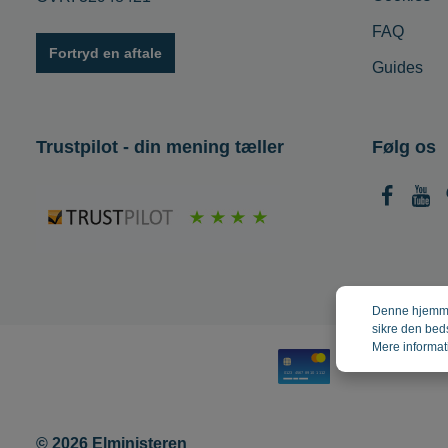
FAQ
Fortryd en aftale
Guides
Trustpilot - din mening tæller
Følg os
Denne hjemmes
sikre den bed
Mere informati
© 2026 Elministeren