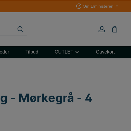
Om Elministeren
eder
Tilbud
OUTLET
Gavekort
L 3F
ART
e
e
g - Mørkegrå - 4