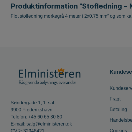
Produktinformation "Stofledning -
favoritter
Lamper til terrassen
Flot stofledning mørkegrå 4 meter i 2x0,75 mm² og som kan
ALLE MÆRKER
Lamper til stuen
Kundese
Kundeserv
Fragt
Søndergade 1, 1. sal
Betaling
9900 Frederikshavn
Telefon: +45 60 65 30 80
Handelsbe
E-mail: salg@elministeren.dk
Cookies
CVR: 32948421