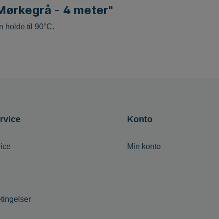
 Mørkegrå - 4 meter"
 holde til 90°C.
rvice
Konto
ice
Min konto
tingelser