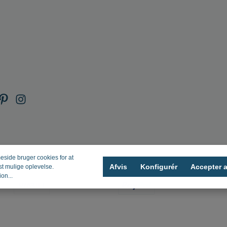
ide bruger cookies for at
Afvis
Konfigurér
Accepter a
st mulige oplevelse.
on...