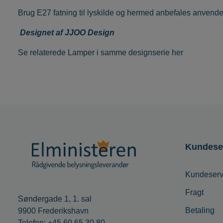
Brug E27 fatning til lyskilde og hermed anbefales anvend
Designet af JJOO Design
Se relaterede
Lamper i samme designserie her
Kundese
Kundeserv
Fragt
Søndergade 1, 1. sal
Betaling
9900 Frederikshavn
Telefon: +45 60 65 30 80