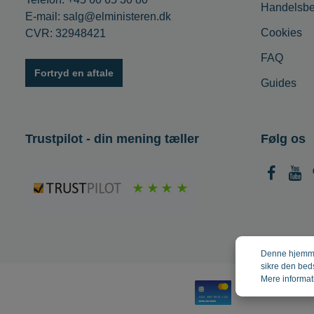
Handelsbe
E-mail: salg@elministeren.dk
Cookies
CVR: 32948421
FAQ
Fortryd en aftale
Guides
Trustpilot - din mening tæller
Følg os
Denne hjemmes
sikre den bed
Mere informati