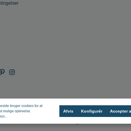
tingelser
ide bruger cookies for at
Afvis
Konfigurér
Accepter a
st mulige oplevelse.
on...