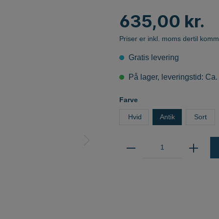
MUSE
Marset
LED-modulære lamper
635,00 kr.
Vibia
Follow Me Serien
Martinelli Luce
Priser er inkl. moms dertil komm
Next
Gratis levering
Norlux AS
LAMPER
På lager, leveringstid: Ca.
Norlux Downlight
NordLux
Farve
Northern
Hvid
Antik
Sort
Nyta
Olé Lighting
g