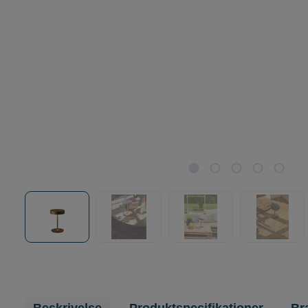
favoritter
Lamper til terrassen
ALLE MÆRKER
Lamper til stuen