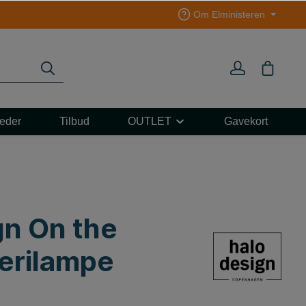
Om Elministeren
eder
Tilbud
OUTLET
Gavekort
L 3F
ART
e
e
gn On the
erilampe