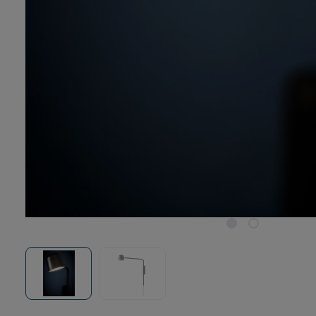
favoritter
Lamper til terrassen
ALLE MÆRKER
Lamper til stuen