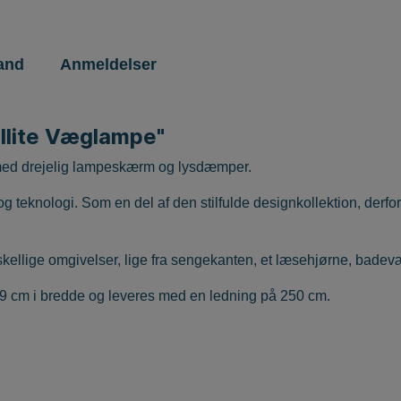
and
Anmeldelser
llite Væglampe"
 med drejelig lampeskærm og lysdæmper.
g teknologi. Som en del af den stilfulde designkollektion, der
llige omgivelser, lige fra sengekanten, et læsehjørne, badevære
9 cm i bredde og leveres med en ledning på 250 cm.