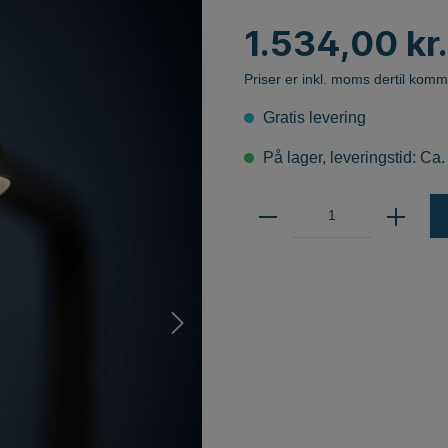
MUSE
Marset
LED-modulære lamper
1.534,00 kr.
Vibia
Follow Me Serien
Martinelli Luce
Priser er inkl. moms dertil komm
Next
Gratis levering
Norlux AS
LAMPER
På lager, leveringstid: Ca.
Norlux Downlight
NordLux
Northern
Nyta
Olé Lighting
g