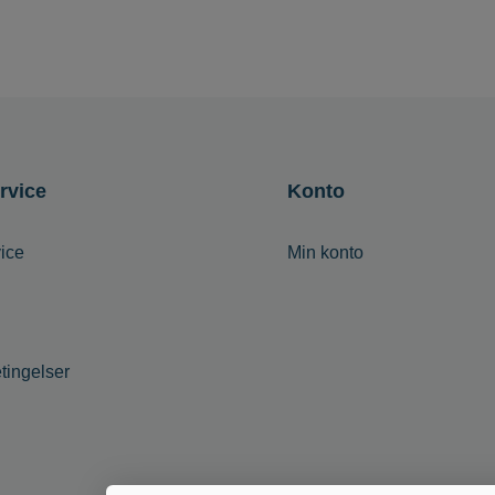
rvice
Konto
ice
Min konto
tingelser