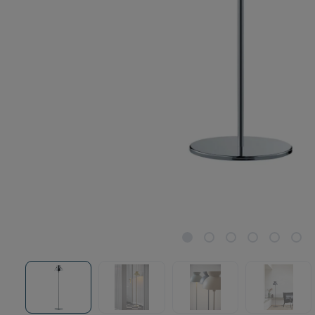
favoritter
Lamper til terrassen
ALLE MÆRKER
Lamper til stuen