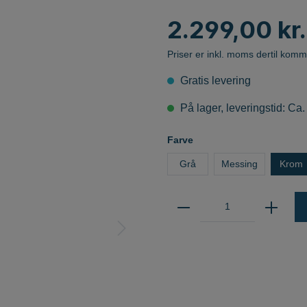
MUSE
Marset
LED-modulære lamper
2.299,00 kr.
Vibia
Follow Me Serien
Martinelli Luce
Priser er inkl. moms dertil komm
Next
Gratis levering
Norlux AS
LAMPER
På lager, leveringstid: Ca.
Norlux Downlight
NordLux
Farve
Northern
Grå
Messing
Krom
Nyta
Olé Lighting
g