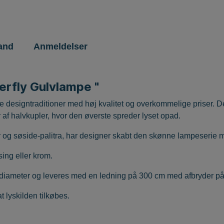
and
Anmeldelser
erfly Gulvlampe "
e designtraditioner med høj kvalitet og overkommelige priser. D
f halvkupler, hvor den øverste spreder lyset opad.
ræer og søside-palitra, har designer skabt den skønne lampeserie
ing eller krom.
i diameter og leveres med en ledning på 300 cm med afbryder p
 lyskilden tilkøbes.