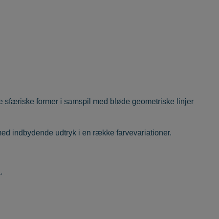
e sfæriske former i samspil med bløde geometriske linjer
 med indbydende udtryk i en række farvevariationer.
å.