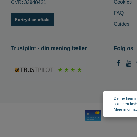
Cookies
CVR: 32948421
FAQ
Fortryd en aftale
Guides
Trustpilot - din mening tæller
Følg os
Denne hjemmes
sikre den bed
Mere informati