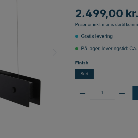
MUSE
Marset
LED-modulære lamper
2.499,00 kr
Vibia
Follow Me Serien
Martinelli Luce
Priser er inkl. moms dertil komm
Next
Gratis levering
Norlux AS
LAMPER
På lager, leveringstid: Ca.
Norlux Downlight
NordLux
Finish
Northern
Sort
Nyta
Olé Lighting
g