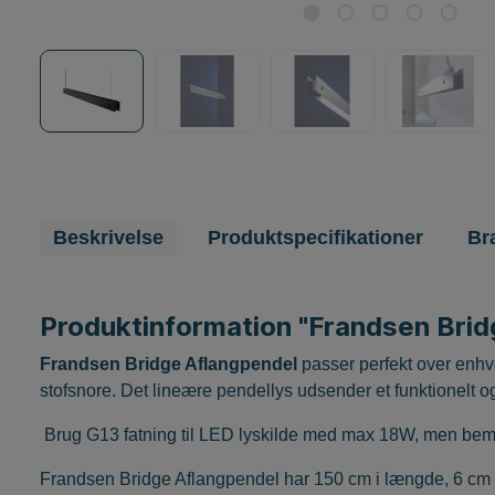
favoritter
Lamper til terrassen
ALLE MÆRKER
Lamper til stuen
Beskrivelse
Produktspecifikationer
Br
Produktinformation "Frandsen Brid
Frandsen Bridge Aflangpendel
passer perfekt over enhv
stofsnore. Det lineære pendellys udsender et funktionelt og
Brug G13 fatning til LED lyskilde med max 18W, men bemær
Frandsen Bridge Aflangpendel har 150 cm i længde, 6 cm i