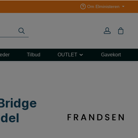
Om Elministeren
eder
Tilbud
OUTLET
Gavekort
L 3F
ART
e
e
Bridge
del