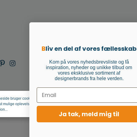
B
liv en del af vores fællesskab
Kom på vores nyhedsbrevsliste og få
inspiration, nyheder og unikke tilbud om
vores eksklusive sortiment af
designerbrands fra hele verden.
Email
ide bruger cookies for at
Afvis
Konfigurér
Accepter a
st mulige oplevelse.
on...
Ja tak, meld mig til