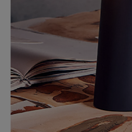
favoritter
Lamper til terrassen
ALLE MÆRKER
Lamper til stuen