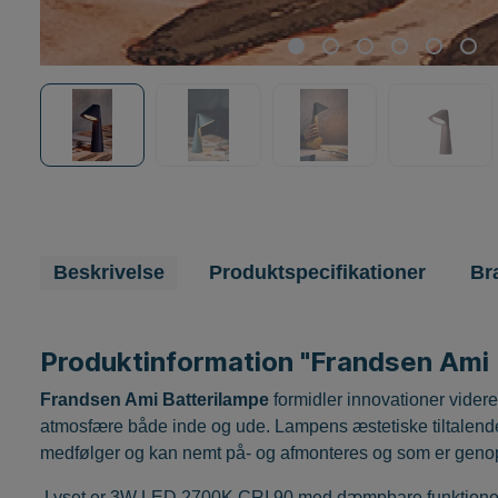
Beskrivelse
Produktspecifikationer
Br
Produktinformation "Frandsen Ami 
Frandsen Ami Batterilampe
formidler innovationer vider
atmosfære både inde og ude. Lampens æstetiske tiltalend
medfølger og kan nemt på- og afmonteres og som er geno
Lyset er 3W LED 2700K CRI 90 med dæmpbare funktioner 