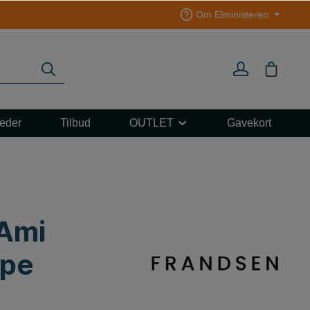
Om Elministeren
eder
Tilbud
OUTLET
Gavekort
L 3F
ART
e
e
Ami
mpe