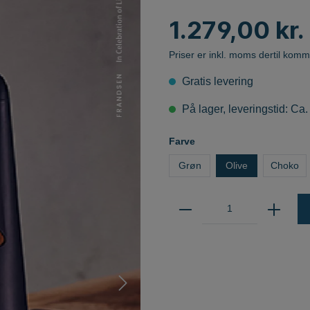
MUSE
Marset
LED-modulære lamper
1.279,00 kr.
Vibia
Follow Me Serien
Martinelli Luce
Priser er inkl. moms dertil komm
Next
Gratis levering
Norlux AS
LAMPER
På lager, leveringstid: Ca.
Norlux Downlight
NordLux
Farve
Northern
Grøn
Olive
Choko
Nyta
Olé Lighting
g