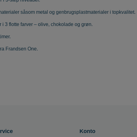
aterialer såsom metal og genbrugsplastmaterialer i topkvalitet.
 3 flotte farver – olive, chokolade og grøn.
timer.
tra Frandsen One
.
rvice
Konto