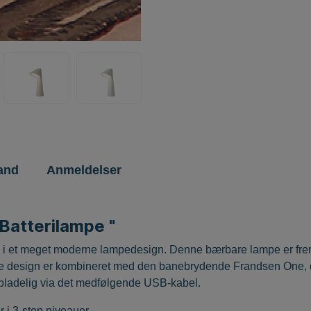
and
Anmeldelser
Batterilampe "
e i et meget moderne lampedesign. Denne bærbare lampe er fremst
e design er kombineret med den banebrydende Frandsen One, der
pladelig via det medfølgende USB-kabel.
i 3-step niveauer.