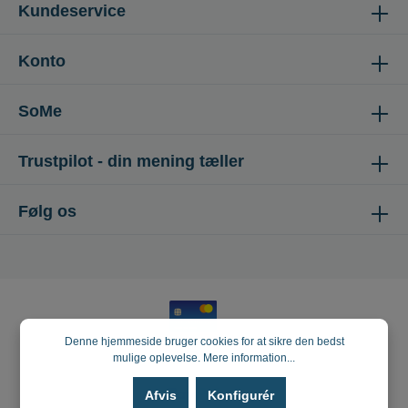
Kundeservice
Konto
SoMe
Trustpilot - din mening tæller
Følg os
Denne hjemmeside bruger cookies for at sikre den bedst
mulige oplevelse.
Mere information...
Afvis
Konfigurér